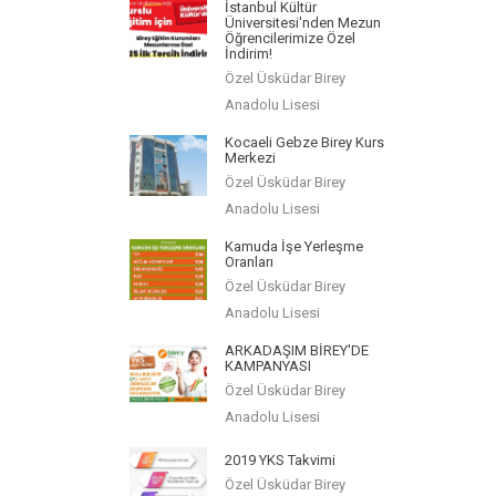
İstanbul Kültür
Üniversitesi'nden Mezun
Öğrencilerimize Özel
İndirim!
Özel Üsküdar Birey
Anadolu Lisesi
Kocaeli Gebze Birey Kurs
Merkezi
Özel Üsküdar Birey
Anadolu Lisesi
Kamuda İşe Yerleşme
Oranları
Özel Üsküdar Birey
Anadolu Lisesi
ARKADAŞIM BİREY'DE
KAMPANYASI
Özel Üsküdar Birey
Anadolu Lisesi
2019 YKS Takvimi
Özel Üsküdar Birey