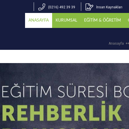
(0216) 492 39 39
İnsan Kaynakları
ANASAYFA
KURUMSAL
EĞİTİM & ÖĞRETİM
Anasayfa