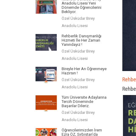
Anadolu Lisesi Yeni
Dönemde Öğrencilerini
Bekliyor.
Özel Üsküdar Birey
Anadolu Lisesi
Rehberlik Danışmanlığı
Hizmeti İle Her Zaman
Yanındayız !
Özel Üsküdar Birey
Anadolu Lisesi
Bireyle Her An Öğrenmeye
Hazırsın !
Rehber
Özel Üsküdar Birey
Anadolu Lisesi
Rehber
Tüm Üniversite Adaylarına
Tercih Döneminde
Başarılar Dileriz.
Özel Üsküdar Birey
Anadolu Lisesi
Öğrencilerimizden İrem
Ezra ÖZ, Sırbistan'da