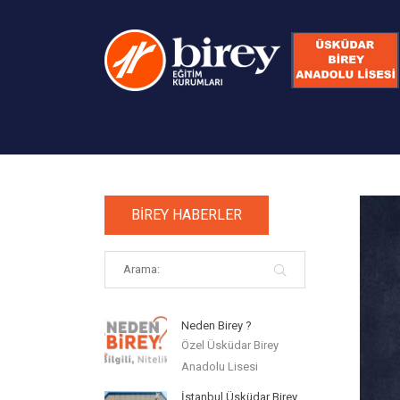
BİREY HABERLER
Neden Birey ?
Özel Üsküdar Birey
Anadolu Lisesi
İstanbul Üsküdar Birey