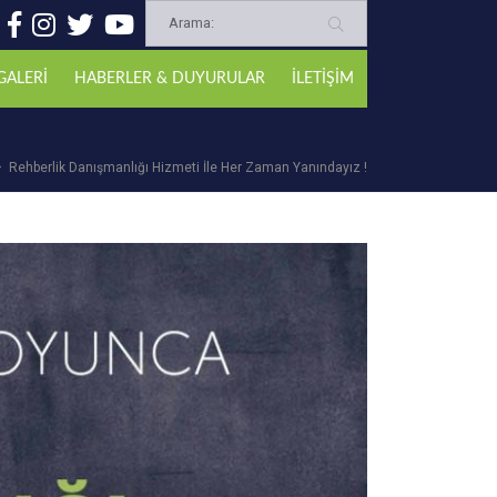
GALERİ
HABERLER & DUYURULAR
İLETİŞİM
Rehberlik Danışmanlığı Hizmeti İle Her Zaman Yanındayız !