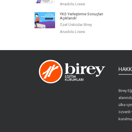
Anadolu Lisesi
YKS Yerleştirme Sonuçları
Açıklandı!
Özel Üsküdar Birey
Anadolu Lisesi
HAKK
Birey Eğ
alanında
ülke iç
özverili 
kurulmu