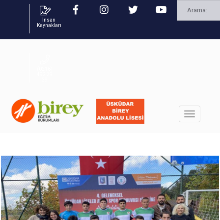
İnsan
Kaynakları
(0216)
492 39
39
2021-22 OKUL FUTBOL TAKIMIMIZ