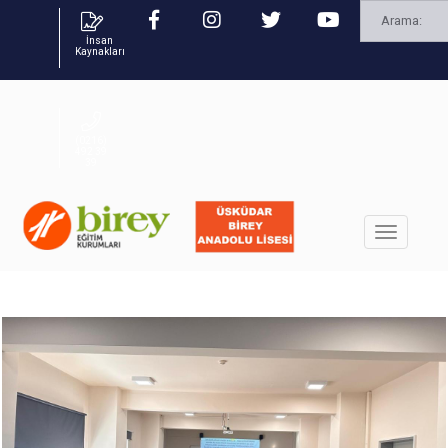
İnsan
Kaynakları
(0216)
492 39
39
BEYKENT ÜNİVERSİTESİ ZİYARETİMİZ